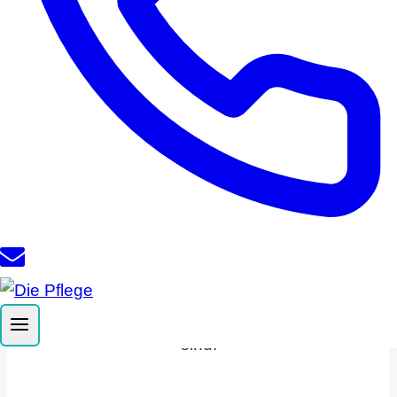
Unser Team
Ein starkes Team
für Ihre Pflege
Unser Pflegeteam besteht aus
erfahrenen und qualifizierten
Pflegekräften, die regelmäßig geschult
werden. Sie können sich darauf
verlassen, dass wir mit Professionalität
und Einfühlungsvermögen für Sie da
sind.