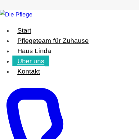
Zum
Inhalt
Start
springen
Pflegeteam für Zuhause
Haus Linda
Über uns
Über uns
Kontakt